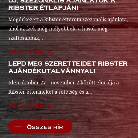
RIBSTER ÉTLAPJÁN!
Megérkezett a Ribster étterem szezonális ajánlata,
ahol az ízek még mélyebbek, a húsok még
szaftosabbak,…
Részletek
LEPD MEG SZERETTEIDET RIBSTER
AJÁNDÉKUTALVÁNNYAL!
Idén október 27 – november 2 között eluralja a
Ribster éttermeket a sötétség és a…
Részletek
Összes hír