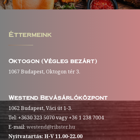
Éttermeink
Oktogon (Végleg bezárt)
1067 Budapest, Oktogon tér 3.
Westend Bevásárlóközpont
1062 Budapest, Váci út 1-3.
Tel: +3630 323 5070 vagy +36 1 238 7004
E-mail:
westend@ribster.hu
Nyitvatartás: H-V 11.00-22.00