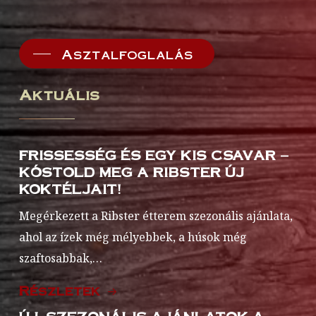
Asztalfoglalás
Aktuális
FRISSESSÉG ÉS EGY KIS CSAVAR –
KÓSTOLD MEG A RIBSTER ÚJ
KOKTÉLJAIT!
Megérkezett a Ribster étterem szezonális ajánlata,
ahol az ízek még mélyebbek, a húsok még
szaftosabbak,…
Részletek
ÚJ, SZEZONÁLIS AJÁNLATOK A