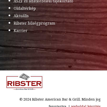
ÁSZF és adatkezelési tájékoztató
Oldaltérkép
Aktuális
Ribster hűségprogram
Karrier
© 2024 Ribster American Bar & Grill. Minden jog
fenntartva. |
weboldal készítés