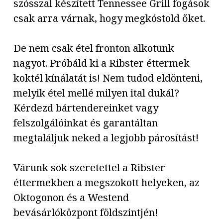
szósszal készített Tennessee Grill fogások
csak arra várnak, hogy megkóstold őket.
De nem csak étel fronton alkotunk
nagyot. Próbáld ki a Ribster éttermek
koktél kínálatát is! Nem tudod eldönteni,
melyik étel mellé milyen ital dukál?
Kérdezd bártendereinket vagy
felszolgálóinkat és garantáltan
megtaláljuk neked a legjobb párosítást!
Várunk sok szeretettel a Ribster
éttermekben a megszokott helyeken, az
Oktogonon és a Westend
bevásárlóközpont földszintjén!