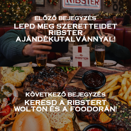
ELŐZŐ BEJEGYZÉS
LEPD MEG SZERETTEIDET
RIBSTER
AJÁNDÉKUTALVÁNNYAL!
KÖVETKEZŐ BEJEGYZÉS
KERESD A RIBSTERT
WOLTON ÉS A FOODORÁN!